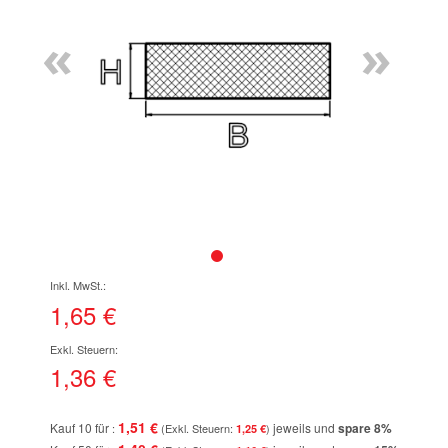
Bildgalerie
«
»
springen
Zum
Anfang
der
1,65 €
Bildgalerie
springen
1,36 €
1,51 €
Kauf 10 für
jeweils und
spare
8
%
1,25 €