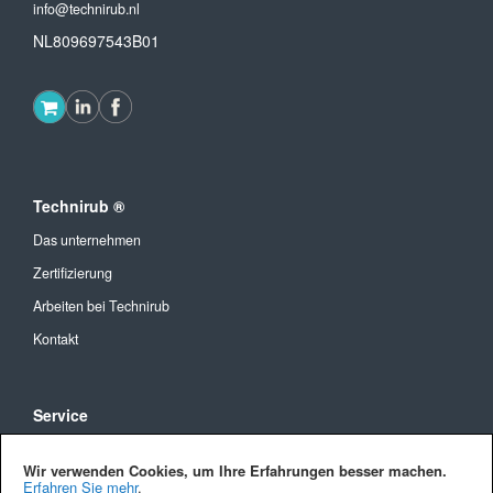
info@technirub.nl
NL809697543B01
Technirub ®
Das unternehmen
Zertifizierung
Arbeiten bei Technirub
Kontakt
Service
Allgemeine Geschäftsbedingungen
Wir verwenden Cookies, um Ihre Erfahrungen besser machen.
Versandkosten und Lieferung
Erfahren Sie mehr
.