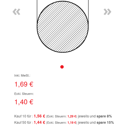
«
»
springen
Zum
Anfang
der
1,69 €
Bildgalerie
springen
1,40 €
1,56 €
Kauf 10 für
jeweils und
spare
8
%
1,29 €
1,44 €
Kauf 50 für
jeweils und
spare
15
%
1,19 €