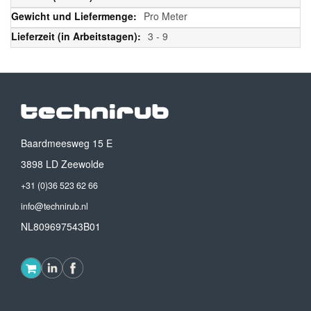
Pro Meter
3 - 9
Baardmeesweg 15 E
3898 LD Zeewolde
+31 (0)36 523 62 66
info@technirub.nl
NL809697543B01