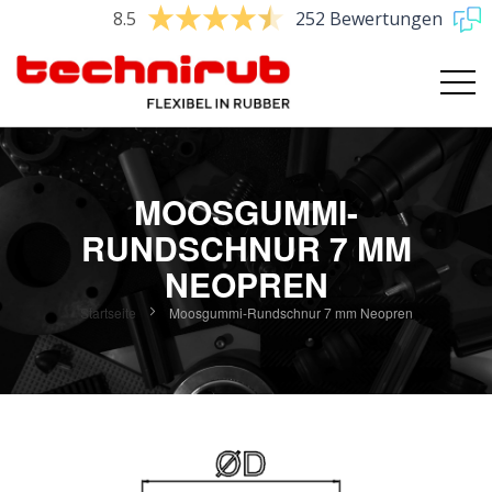
8.5
252 Bewertungen
MOOSGUMMI-
RUNDSCHNUR 7 MM
NEOPREN
Startseite
Moosgummi-Rundschnur 7 mm Neopren
Zum
Ende
der
Bildgalerie