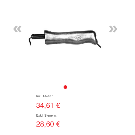
Ende
der
Bildgalerie
«
»
springen
Zum
Anfang
der
34,61 €
Bildgalerie
springen
28,60 €