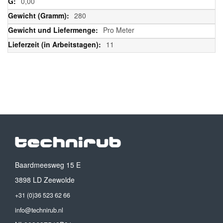
0,00
280
Pro Meter
11
Baardmeesweg 15 E
3898 LD Zeewolde
+31 (0)36 523 62 66
info@technirub.nl