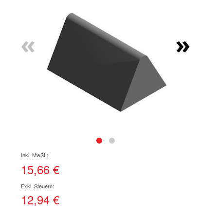
Ende
der
Bildgalerie
«
»
springen
Zum
Anfang
der
15,66 €
Bildgalerie
springen
12,94 €