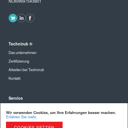
NL809697543B01
Technirub ®
Das unternehmen
Zertifizierung
Arbeiten bei Technirub
Kontakt
Service
Allgemeine Geschäftsbedingungen
Wir verwenden Cookies, um Ihre Erfahrungen besser machen.
Versandkosten und Lieferung
Erfahren Sie mehr
.
Bezahlmöglichkeiten
COOKIES SETZEN