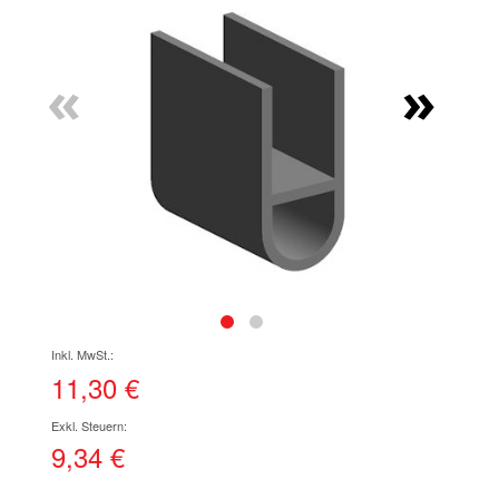
Ende
der
Bildgalerie
«
»
springen
Zum
Anfang
der
11,30 €
Bildgalerie
springen
9,34 €