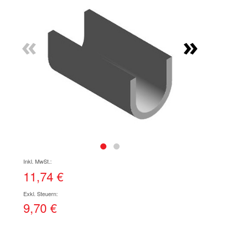
Ende
der
Bildgalerie
«
»
springen
Zum
Anfang
der
11,74 €
Bildgalerie
springen
9,70 €