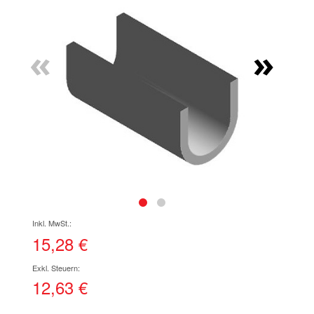
Ende
der
Bildgalerie
«
»
springen
Zum
Anfang
der
15,28 €
Bildgalerie
springen
12,63 €