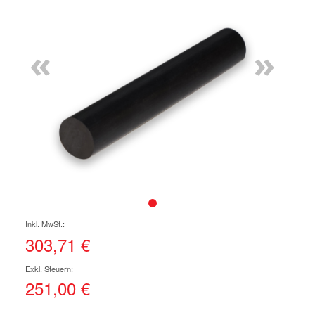
Ende
der
Bildgalerie
«
»
springen
Zum
Anfang
der
303,71 €
Bildgalerie
springen
251,00 €