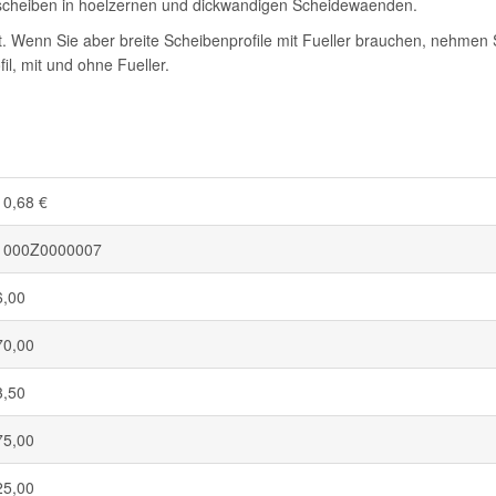
scheiben in hoelzernen und dickwandigen Scheidewaenden.
 Wenn Sie aber breite Scheibenprofile mit Fueller brauchen, nehmen Si
l, mit und ohne Fueller.
10,68 €
1000Z0000007
6,00
70,00
3,50
75,00
25,00