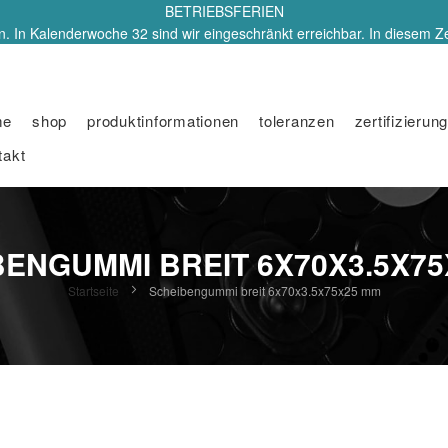
BETRIEBSFERIEN
. In Kalenderwoche 32 sind wir eingeschränkt erreichbar. In diesem Z
me
shop
produktinformationen
toleranzen
zertifizierung
takt
ENGUMMI BREIT 6X70X3.5X7
Startseite
Scheibengummi breit 6x70x3.5x75x25 mm