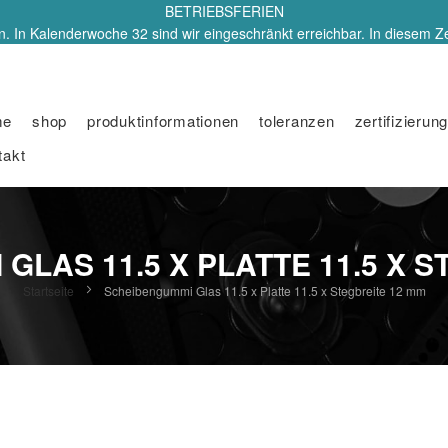
BETRIEBSFERIEN
. In Kalenderwoche 32 sind wir eingeschränkt erreichbar. In diesem Z
me
shop
produktinformationen
toleranzen
zertifizierung
takt
GLAS 11.5 X PLATTE 11.5 X S
Startseite
Scheibengummi Glas 11.5 x Platte 11.5 x Stegbreite 12 mm