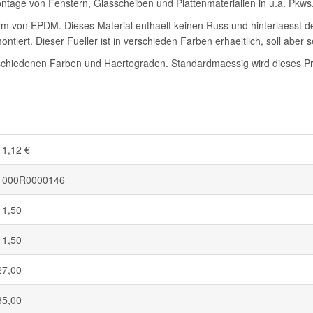
tage von Fenstern, Glasscheiben und Plattenmaterialien in u.a. Pkw
Form von EPDM. Dieses Material enthaelt keinen Russ und hinterlaesst 
ntiert. Dieser Fueller ist in verschieden Farben erhaeltlich, soll aber 
chiedenen Farben und Haertegraden. Standardmaessig wird dieses Prof
11,12 €
1000R0000146
11,50
11,50
27,00
35,00