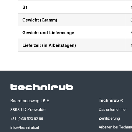
B1
Gewicht (Gramm)
Gewicht und Liefermenge
Lieferzeit (in Arbeitstagen)
Technirub ®
Baardmeesweg 15 E
3898 LD Zeewolde
Das unternehmen
Zertifizierung
+31 (0)36 523 62 66
Arbeiten bei Technir
info@technirub.nl