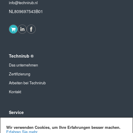
info@technirub.nl
NL809697543B01
Technirub ®
Das unternehmen
Zertifizierung
Arbeiten bei Technirub
Kontakt
Service
Allgemeine Geschäftsbedingungen
Wir verwenden Cookies, um Ihre Erfahrungen besser machen.
Versandkosten und Lieferung
Erfahren Sie mehr
.