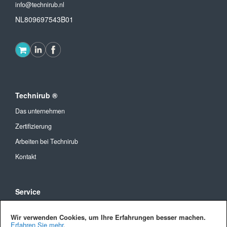
info@technirub.nl
NL809697543B01
Technirub ®
Das unternehmen
Zertifizierung
Arbeiten bei Technirub
Kontakt
Service
Allgemeine Geschäftsbedingungen
Wir verwenden Cookies, um Ihre Erfahrungen besser machen.
Versandkosten und Lieferung
Erfahren Sie mehr
.