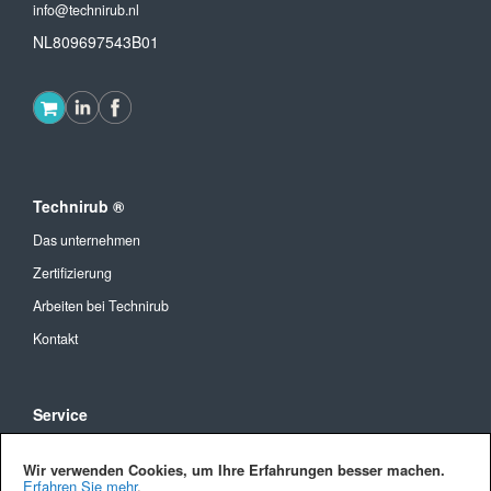
info@technirub.nl
NL809697543B01
Technirub ®
Das unternehmen
Zertifizierung
Arbeiten bei Technirub
Kontakt
Service
Allgemeine Geschäftsbedingungen
Wir verwenden Cookies, um Ihre Erfahrungen besser machen.
Versandkosten und Lieferung
Erfahren Sie mehr
.