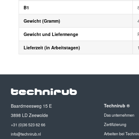
B1
Gewicht (Gramm)
Gewicht und Liefermenge
Lieferzeit (in Arbeitstagen)
Technirub ®
Baardmeesweg 15 E
3898 LD Zeewolde
Das unternehmen
Zertifizierung
+31 (0)36 523 62 66
Arbeiten bei Technir
info@technirub.nl