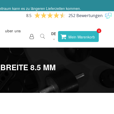
eitraum kann es zu längeren Lieferzeiten kommen.
8.5
252 Bewertungen
uber uns
Sprache
DE
Store
Mein Warenkorb
wählen
BREITE 8.5 MM