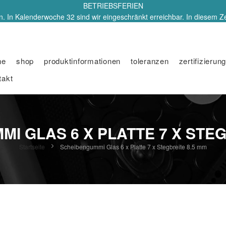
BETRIEBSFERIEN
. In Kalenderwoche 32 sind wir eingeschränkt erreichbar. In diesem Z
me
shop
produktinformationen
toleranzen
zertifizierung
takt
I GLAS 6 X PLATTE 7 X STEG
Startseite
Scheibengummi Glas 6 x Platte 7 x Stegbreite 8.5 mm