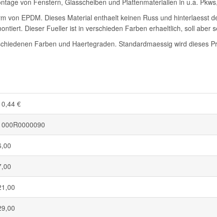
tage von Fenstern, Glasscheiben und Plattenmaterialien in u.a. Pkw
Form von EPDM. Dieses Material enthaelt keinen Russ und hinterlaesst 
ntiert. Dieser Fueller ist in verschieden Farben erhaeltlich, soll aber 
chiedenen Farben und Haertegraden. Standardmaessig wird dieses Prof
10,44 €
1000R0000090
6,00
7,00
21,00
29,00