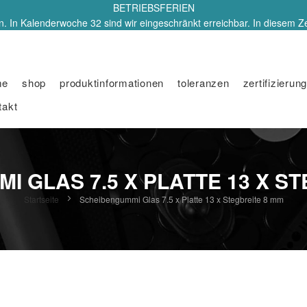
BETRIEBSFERIEN
. In Kalenderwoche 32 sind wir eingeschränkt erreichbar. In diesem Z
me
shop
produktinformationen
toleranzen
zertifizierung
takt
 GLAS 7.5 X PLATTE 13 X S
Startseite
Scheibengummi Glas 7.5 x Platte 13 x Stegbreite 8 mm