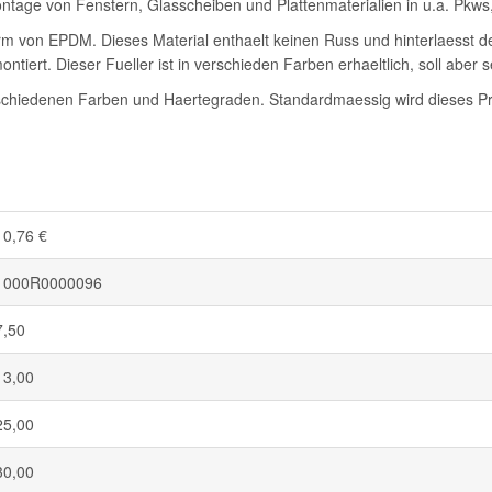
tage von Fenstern, Glasscheiben und Plattenmaterialien in u.a. Pkw
Form von EPDM. Dieses Material enthaelt keinen Russ und hinterlaesst 
ntiert. Dieser Fueller ist in verschieden Farben erhaeltlich, soll aber 
chiedenen Farben und Haertegraden. Standardmaessig wird dieses Prof
10,76 €
1000R0000096
7,50
13,00
25,00
30,00