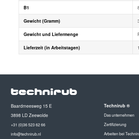
B1
Gewicht (Gramm)
Gewicht und Liefermenge
Lieferzeit (in Arbeitstagen)
Technirub ®
Baardmeesweg 15 E
3898 LD Zeewolde
Das unternehmen
Zertifizierung
+31 (0)36 523 62 66
Arbeiten bei Technir
info@technirub.nl