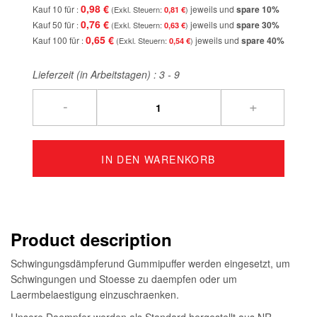
0,98 €
Kauf 10 für
jeweils und
spare
10
%
0,81 €
0,76 €
Kauf 50 für
jeweils und
spare
30
%
0,63 €
0,65 €
Kauf 100 für
jeweils und
spare
40
%
0,54 €
Lieferzeit (in Arbeitstagen) :
3 - 9
-
+
IN DEN WARENKORB
Product description
Schwingungsdämpferund Gummipuffer werden eingesetzt, um
Schwingungen und Stoesse zu daempfen oder um
Laermbelaestigung einzuschraenken.
Unsere Daempfer werden als Standard hergestellt aus NR