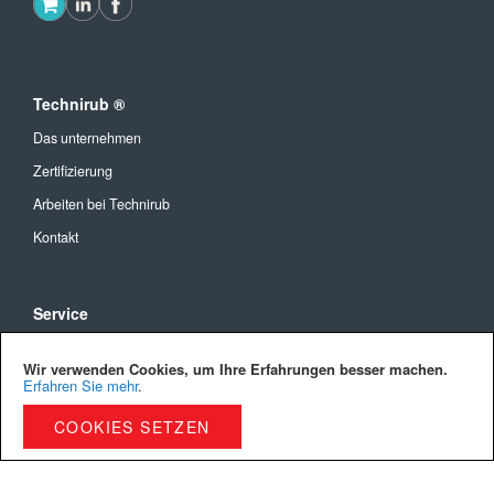
Technirub ®
Das unternehmen
Zertifizierung
Arbeiten bei Technirub
Kontakt
Service
Allgemeine Geschäftsbedingungen
Wir verwenden Cookies, um Ihre Erfahrungen besser machen.
Versandkosten und Lieferung
Erfahren Sie mehr
.
Bezahlmöglichkeiten
COOKIES SETZEN
Privacy Policy
Cookies