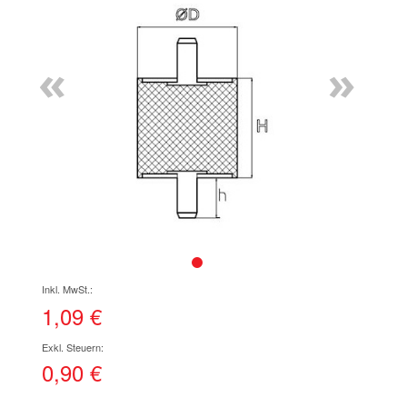
Ende
der
Bildgalerie
«
»
springen
Zum
Anfang
der
1,09 €
Bildgalerie
springen
0,90 €