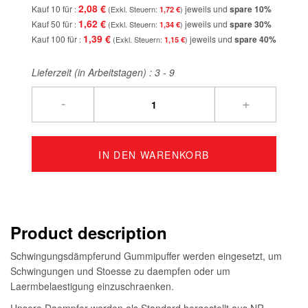
2,08 €
Kauf 10 für
jeweils und
spare
10
%
1,72 €
1,62 €
Kauf 50 für
jeweils und
spare
30
%
1,34 €
1,39 €
Kauf 100 für
jeweils und
spare
40
%
1,15 €
Lieferzeit (in Arbeitstagen) :
3 - 9
-
+
IN DEN WARENKORB
Product description
Schwingungsdämpferund Gummipuffer werden eingesetzt, um
Schwingungen und Stoesse zu daempfen oder um
Laermbelaestigung einzuschraenken.
Unsere Daempfer werden als Standard hergestellt aus NR