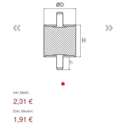
Ende
der
Bildgalerie
«
»
springen
Zum
Anfang
der
2,31 €
Bildgalerie
springen
1,91 €