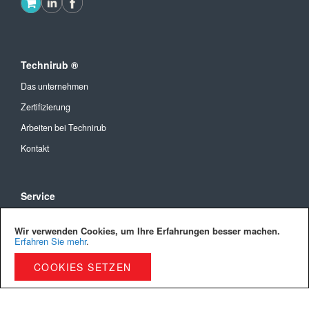
Technirub ®
Das unternehmen
Zertifizierung
Arbeiten bei Technirub
Kontakt
Service
Allgemeine Geschäftsbedingungen
Wir verwenden Cookies, um Ihre Erfahrungen besser machen.
Versandkosten und Lieferung
Erfahren Sie mehr
.
Bezahlmöglichkeiten
COOKIES SETZEN
Privacy Policy
Cookies