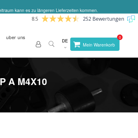
eitraum kann es zu längeren Lieferzeiten kommen.
8.5
252 Bewertungen
uber uns
Sprache
DE
Store
Mein Warenkorb
wählen
P A M4X10