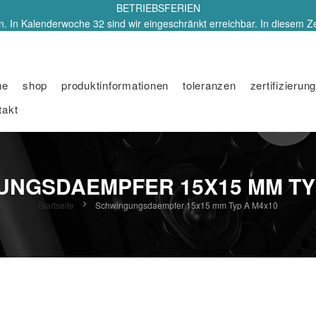
BETRIEBSFERIEN
. In Kalenderwoche 32 sind wir eingeschränkt erreichbar. In diesem Z
me
shop
produktinformationen
toleranzen
zertifizierung
takt
NGSDAEMPFER 15X15 MM TY
Startseite
Schwingungsdaempfer 15x15 mm Typ A M4x10