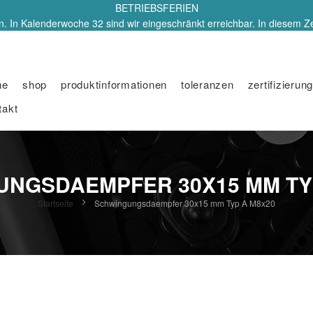
BETRIEBSFERIEN
. In Kalenderwoche 32 sind wir eingeschränkt erreichbar. In diesem Z
me
shop
produktinformationen
toleranzen
zertifizierung
takt
NGSDAEMPFER 30X15 MM TY
Startseite
Schwingungsdaempfer 30x15 mm Typ A M8x20