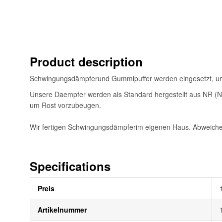
Bildgalerie
springen
Product description
Schwingungsdämpferund Gummipuffer werden eingesetzt, u
Unsere Daempfer werden als Standard hergestellt aus NR (Nat
um Rost vorzubeugen.
Wir fertigen Schwingungsdämpferim eigenen Haus. Abweiche
Specifications
Weitere
Preis
Informationen
Artikelnummer