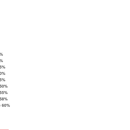
%
%
5
%
0
%
5
%
50
%
55
%
58
%
e
60
%