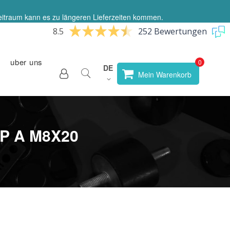
eitraum kann es zu längeren Lieferzeiten kommen.
8.5
252 Bewertungen
uber uns
Sprache
DE
Store
Mein Warenkorb
wählen
P A M8X20