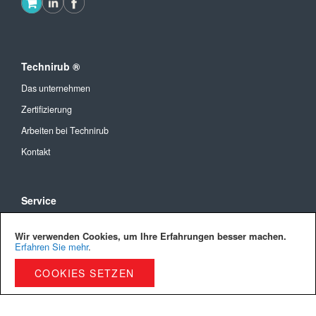
Technirub ®
Das unternehmen
Zertifizierung
Arbeiten bei Technirub
Kontakt
Service
Allgemeine Geschäftsbedingungen
Wir verwenden Cookies, um Ihre Erfahrungen besser machen.
Versandkosten und Lieferung
Erfahren Sie mehr
.
Bezahlmöglichkeiten
COOKIES SETZEN
Privacy Policy
Cookies