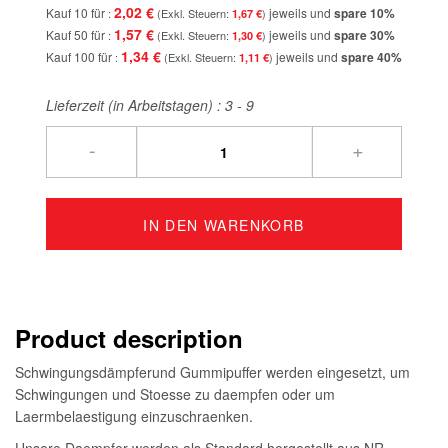
2,02 €
Kauf 10 für
jeweils und
spare
10
%
1,67 €
1,57 €
Kauf 50 für
jeweils und
spare
30
%
1,30 €
1,34 €
Kauf 100 für
jeweils und
spare
40
%
1,11 €
Lieferzeit (in Arbeitstagen) :
3 - 9
-
+
IN DEN WARENKORB
Product description
Schwingungsdämpferund Gummipuffer werden eingesetzt, um
Schwingungen und Stoesse zu daempfen oder um
Laermbelaestigung einzuschraenken.
Unsere Daempfer werden als Standard hergestellt aus NR