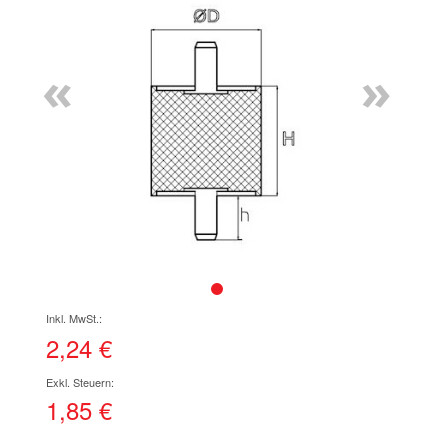
Ende
der
Bildgalerie
«
»
springen
Zum
Anfang
der
2,24 €
Bildgalerie
springen
1,85 €