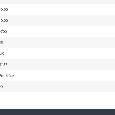
30,00
10,00
9700
55
NR
ST37
Pro Stück
29