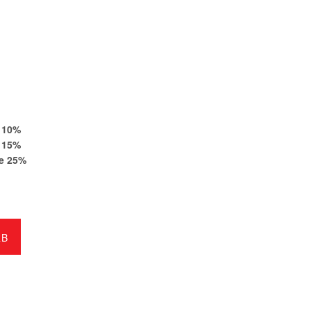
10
%
15
%
e
25
%
RB