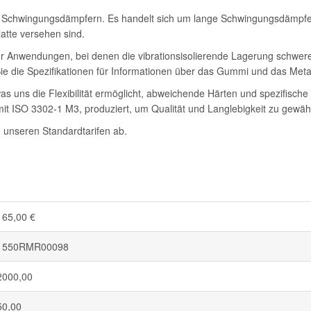
n Schwingungsdämpfern. Es handelt sich um lange Schwingungsdämpfer
latte versehen sind.
ür Anwendungen, bei denen die vibrationsisolierende Lagerung schwe
ie die Spezifikationen für Informationen über das Gummi und das Metal
 was uns die Flexibilität ermöglicht, abweichende Härten und spezifi
t ISO 3302-1 M3, produziert, um Qualität und Langlebigkeit zu gewähr
 unseren Standardtarifen ab.
165,00 €
1550RMR00098
2000,00
50,00