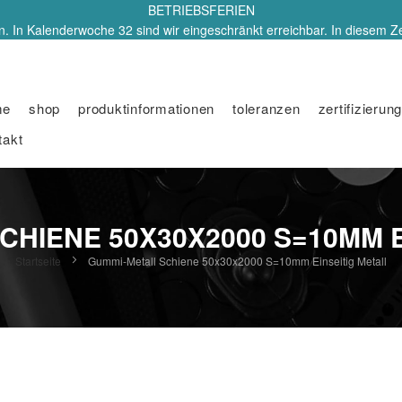
BETRIEBSFERIEN
. In Kalenderwoche 32 sind wir eingeschränkt erreichbar. In diesem Z
me
shop
produktinformationen
toleranzen
zertifizierung
takt
CHIENE 50X30X2000 S=10MM E
Startseite
Gummi-Metall Schiene 50x30x2000 S=10mm Einseitig Metall