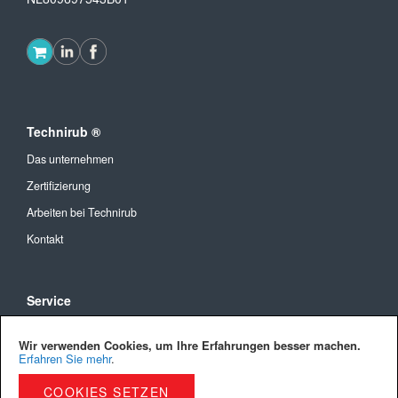
Technirub ®
Das unternehmen
Zertifizierung
Arbeiten bei Technirub
Kontakt
Service
Allgemeine Geschäftsbedingungen
Wir verwenden Cookies, um Ihre Erfahrungen besser machen.
Versandkosten und Lieferung
Erfahren Sie mehr
.
Bezahlmöglichkeiten
COOKIES SETZEN