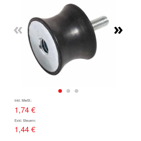
Ende
der
Bildgalerie
«
»
springen
Zum
Anfang
der
1,74 €
Bildgalerie
springen
1,44 €