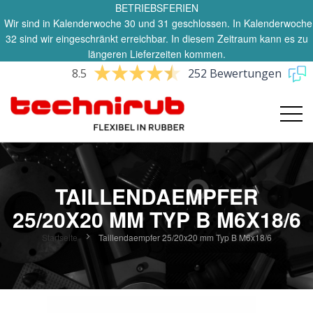
BETRIEBSFERIEN
Wir sind in Kalenderwoche 30 und 31 geschlossen. In Kalenderwoche
32 sind wir eingeschränkt erreichbar. In diesem Zeitraum kann es zu
längeren Lieferzeiten kommen.
8.5
252 Bewertungen
TAILLENDAEMPFER
25/20X20 MM TYP B M6X18/6
Startseite
Taillendaempfer 25/20x20 mm Typ B M6x18/6
Zum