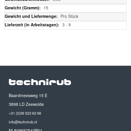
15
Pro Stück
3 - 9
Baardmeesweg 15 E
3898 LD Zeewolde
+31 (0)36 523 62 66
info@technirub.nl
NL809697543B01