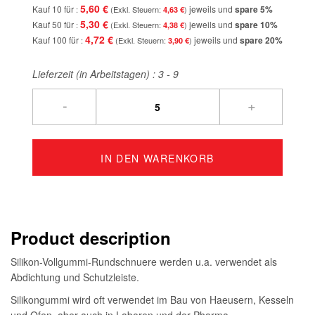
5,60 €
Kauf 10 für
jeweils und
spare
5
%
4,63 €
5,30 €
Kauf 50 für
jeweils und
spare
10
%
4,38 €
4,72 €
Kauf 100 für
jeweils und
spare
20
%
3,90 €
Lieferzeit (in Arbeitstagen) :
3 - 9
-
+
IN DEN WARENKORB
Product description
Silikon-Vollgummi-Rundschnuere werden u.a. verwendet als
Abdichtung und Schutzleiste.
Silikongummi wird oft verwendet im Bau von Haeusern, Kesseln
und Ofen, aber auch in Laboren und der Pharma-,