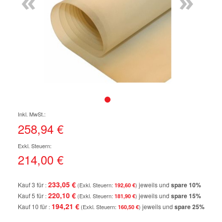
«
»
Zum
Anfang
der
258,94 €
Bildgalerie
springen
214,00 €
233,05 €
Kauf 3 für
jeweils und
spare
10
%
192,60 €
220,10 €
Kauf 5 für
jeweils und
spare
15
%
181,90 €
194,21 €
Kauf 10 für
jeweils und
spare
25
%
160,50 €