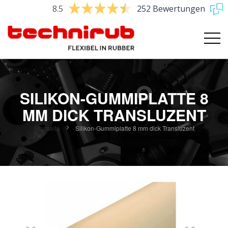
8.5
252 Bewertungen
SILIKON-GUMMIPLATTE 8
MM DICK TRANSLUZENT
Startseite
Silikon-Gummiplatte 8 mm dick Transluzent
Zum
Ende
der
Bildgalerie
springen