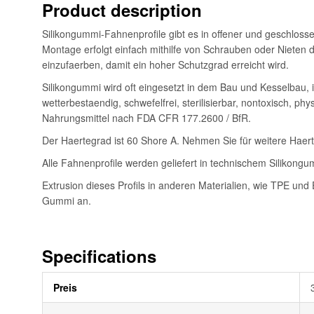
Product description
Silikongummi-Fahnenprofile gibt es in offener und geschloss
Montage erfolgt einfach mithilfe von Schrauben oder Nieten d
einzufaerben, damit ein hoher Schutzgrad erreicht wird.
Silikongummi wird oft eingesetzt in dem Bau und Kesselbau,
wetterbestaendig, schwefelfrei, sterilisierbar, nontoxisch, p
Nahrungsmittel nach FDA CFR 177.2600 / BfR.
Der Haertegrad ist 60 Shore A. Nehmen Sie für weitere Haerte
Alle Fahnenprofile werden geliefert in technischem Silikongu
Extrusion dieses Profils in anderen Materialien, wie TPE u
Gummi an.
Specifications
Weitere
Preis
Informationen