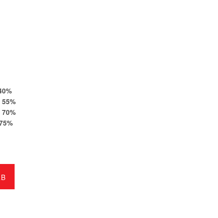
40
%
55
%
70
%
75
%
RB