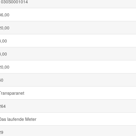
1030S0001014
36,00
20,00
3,00
3,00
20,00
60
Transparanet
264
Das laufende Meter
29