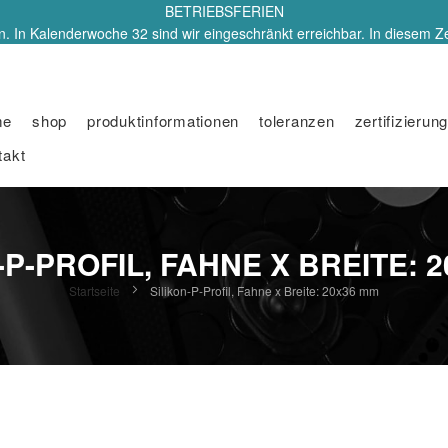
BETRIEBSFERIEN
. In Kalenderwoche 32 sind wir eingeschränkt erreichbar. In diesem Z
me
shop
produktinformationen
toleranzen
zertifizierung
takt
-P-PROFIL, FAHNE X BREITE: 
Startseite
Silikon-P-Profil, Fahne x Breite: 20x36 mm