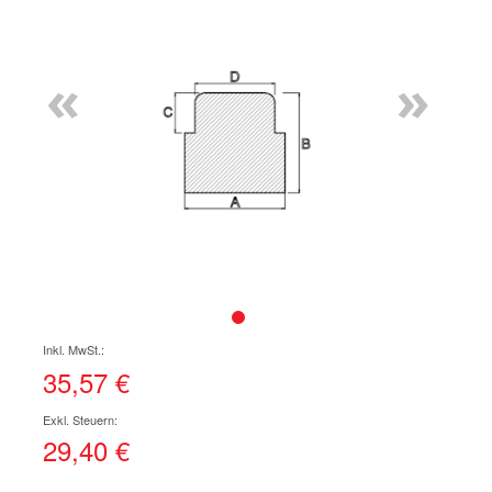
Ende
der
Bildgalerie
«
»
springen
Zum
Anfang
der
35,57 €
Bildgalerie
springen
29,40 €