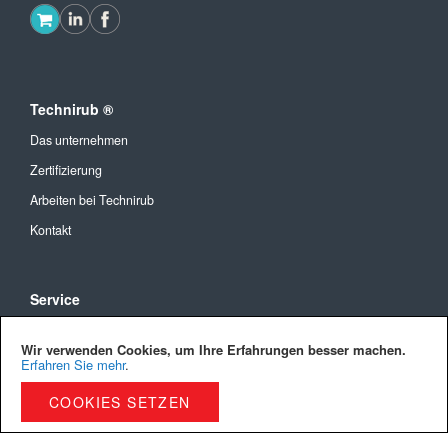
Technirub ®
Das unternehmen
Zertifizierung
Arbeiten bei Technirub
Kontakt
Service
Allgemeine Geschäftsbedingungen
Wir verwenden Cookies, um Ihre Erfahrungen besser machen.
Versandkosten und Lieferung
Erfahren Sie mehr
.
Bezahlmöglichkeiten
COOKIES SETZEN
Privacy Policy