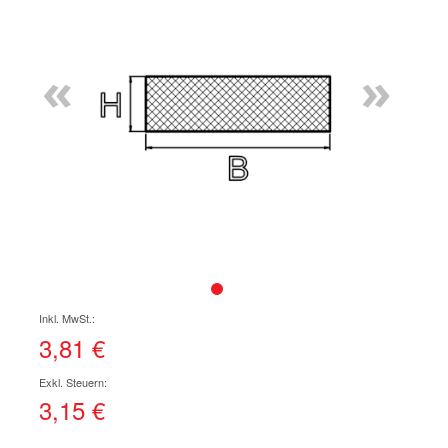
Ende
der
Bildgalerie
«
»
springen
Zum
Anfang
der
3,81 €
Bildgalerie
springen
3,15 €