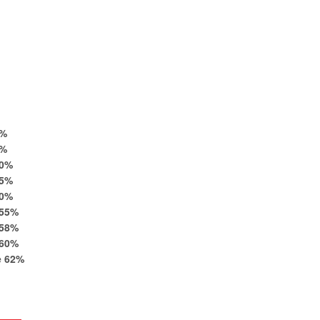
%
%
0
%
5
%
0
%
55
%
58
%
60
%
e
62
%