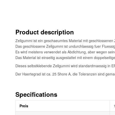
Bildgalerie
springen
Product description
Zellgummi ist ein geschaeumtes Material mit geschlossenen 
Das geschlossene Zellgummi ist undurchlaessig fuer Fluessi
Es wird meistens verwendet als Abdichtung, aber wegen seine
Das Material ist einseitig ausgestattet mit einem doppelseiti
Dieses selbstklebende Zellgummi wird standardmaessig in EP
Der Haertegrad ist ca. 25 Shore A, die Toleranzen sind gem
Specifications
Weitere
Preis
Informationen