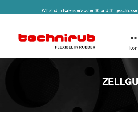
Wir sind in Kalenderwoche 30 und 31 geschlossen
ho
kon
ZELLGU