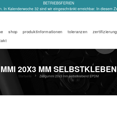
BETRIEBSFERIEN
. In Kalenderwoche 32 sind wir eingeschränkt erreichbar. In diesem Z
me
shop
produktinformationen
toleranzen
zertifizierung
takt
MMI 20X3 MM SELBSTKLEBE
Startseite
Zellgummi 20x3 mm selbstklebend EPDM