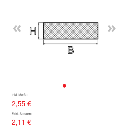
Ende
der
Bildgalerie
«
»
springen
Zum
Anfang
der
2,55 €
Bildgalerie
springen
2,11 €