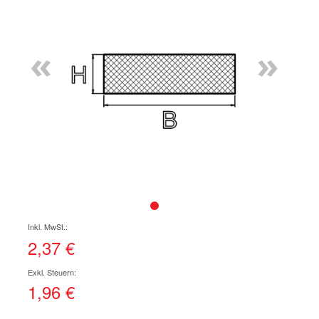
Ende
der
Bildgalerie
«
»
springen
Zum
Anfang
der
2,37 €
Bildgalerie
springen
1,96 €