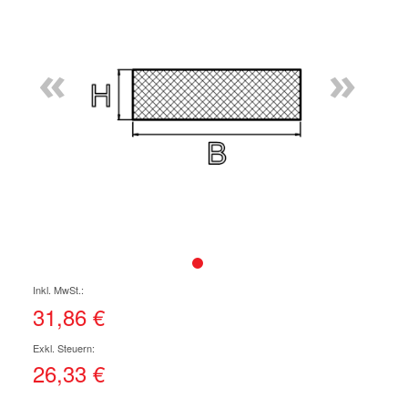
Ende
der
Bildgalerie
«
»
springen
Zum
Anfang
der
31,86 €
Bildgalerie
springen
26,33 €