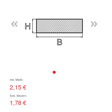
Ende
der
Bildgalerie
«
»
springen
Zum
Anfang
der
2,15 €
Bildgalerie
springen
1,78 €