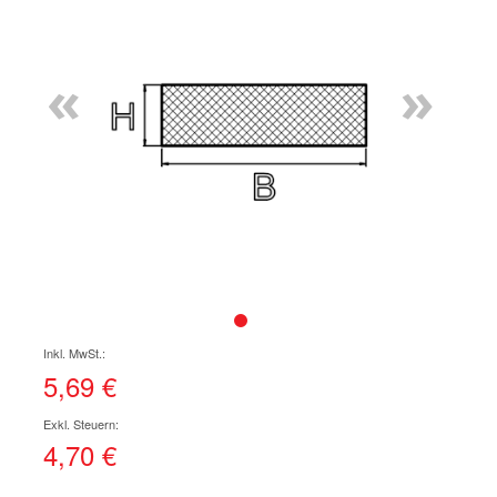
Ende
der
Bildgalerie
«
»
springen
Zum
Anfang
der
5,69 €
Bildgalerie
springen
4,70 €