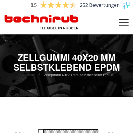
8.5
252 Bewertungen
ZELLGUMMI 40X20 MM
SELBSTKLEBEND EPDM
Startseite
Zellgummi 40x20 mm selbstklebend EPDM
Zum
Ende
der
Bildgalerie
springen