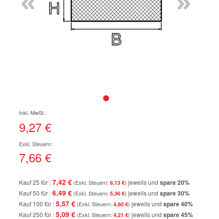
«
»
Zum
Anfang
der
9,27 €
Bildgalerie
springen
7,66 €
7,42 €
Kauf 25 für
jeweils und
spare
20
%
6,13 €
6,49 €
Kauf 50 für
jeweils und
spare
30
%
5,36 €
5,57 €
Kauf 100 für
jeweils und
spare
40
%
4,60 €
5,09 €
Kauf 250 für
jeweils und
spare
45
%
4,21 €