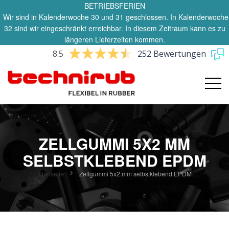
BETRIEBSFERIEN
Wir sind in Kalenderwoche 30 und 31 geschlossen. In Kalenderwoche
32 sind wir eingeschränkt erreichbar. In diesem Zeitraum kann es zu
längeren Lieferzeiten kommen.
8.5
252 Bewertungen
ZELLGUMMI 5X2 MM
SELBSTKLEBEND EPDM
Startseite
Zellgummi 5x2 mm selbstklebend EPDM
Zum