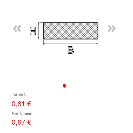
Ende
der
Bildgalerie
«
»
springen
Zum
Anfang
der
0,81 €
Bildgalerie
springen
0,67 €