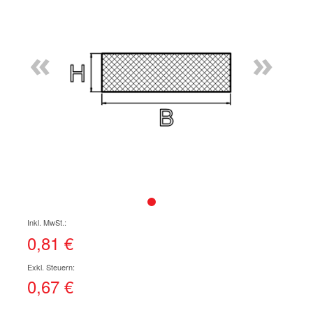
Ende
der
Bildgalerie
«
»
springen
Zum
Anfang
der
0,81 €
Bildgalerie
springen
0,67 €