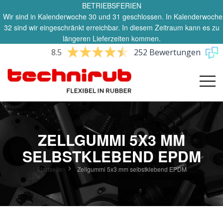
BETRIEBSFERIEN
Wir sind in Kalenderwoche 30 und 31 geschlossen. In Kalenderwoche
32 sind wir eingeschränkt erreichbar. In diesem Zeitraum kann es zu
längeren Lieferzeiten kommen.
8.5
252 Bewertungen
ZELLGUMMI 5X3 MM
SELBSTKLEBEND EPDM
Startseite
Zellgummi 5x3 mm selbstklebend EPDM
Zum