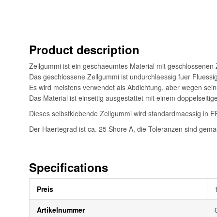
Bildgalerie
springen
Product description
Zellgummi ist ein geschaeumtes Material mit geschlossenen 
Das geschlossene Zellgummi ist undurchlaessig fuer Fluessi
Es wird meistens verwendet als Abdichtung, aber wegen seine
Das Material ist einseitig ausgestattet mit einem doppelseiti
Dieses selbstklebende Zellgummi wird standardmaessig in EP
Der Haertegrad ist ca. 25 Shore A, die Toleranzen sind gem
Specifications
Weitere
Preis
Informationen
Artikelnummer