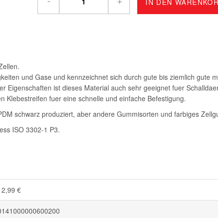
-
+
IN DEN WARENKO
Zellen.
gkeiten und Gase und kennzeichnet sich durch gute bis ziemlich gute 
r Eigenschaften ist dieses Material auch sehr geeignet fuer Schallda
gen Klebestreifen fuer eine schnelle und einfache Befestigung.
DM schwarz produziert, aber andere Gummisorten und farbiges Zellgum
aess ISO 3302-1 P3.
12,99 €
0141000000600200