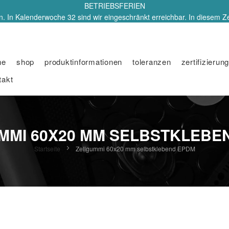
BETRIEBSFERIEN
. In Kalenderwoche 32 sind wir eingeschränkt erreichbar. In diesem Z
me
shop
produktinformationen
toleranzen
zertifizierung
takt
MMI 60X20 MM SELBSTKLEBE
Startseite
Zellgummi 60x20 mm selbstklebend EPDM