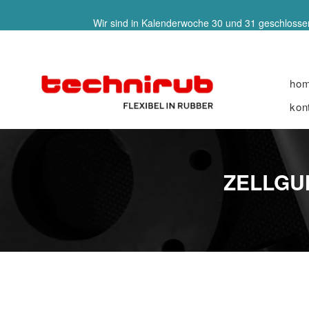
Wir sind in Kalenderwoche 30 und 31 geschlossen
ho
kon
ZELLGU