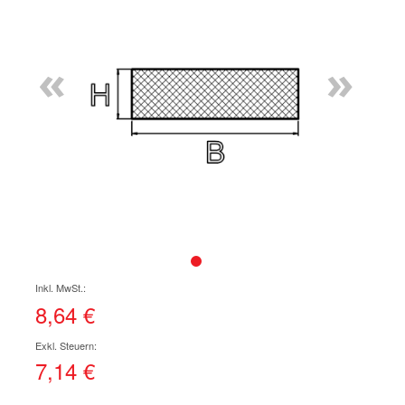
Ende
der
Bildgalerie
«
»
springen
Zum
Anfang
der
8,64 €
Bildgalerie
springen
7,14 €