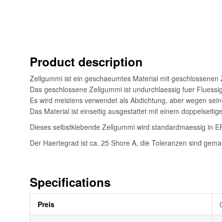
Bildgalerie
springen
Product description
Zellgummi ist ein geschaeumtes Material mit geschlossenen 
Das geschlossene Zellgummi ist undurchlaessig fuer Fluessi
Es wird meistens verwendet als Abdichtung, aber wegen seine
Das Material ist einseitig ausgestattet mit einem doppelseiti
Dieses selbstklebende Zellgummi wird standardmaessig in EP
Der Haertegrad ist ca. 25 Shore A, die Toleranzen sind gem
Specifications
Weitere
Preis
Informationen