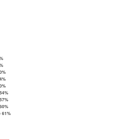
%
%
0
%
4
%
0
%
54
%
57
%
60
%
e
61
%