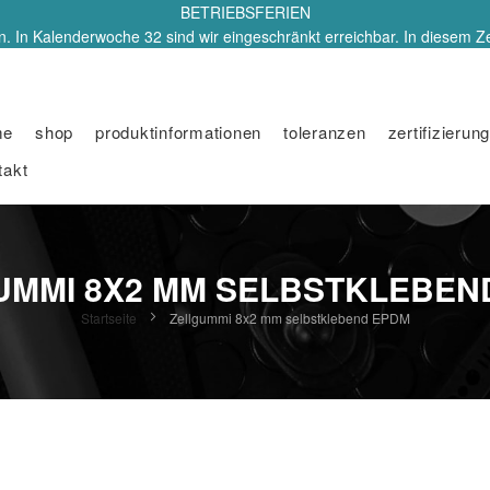
BETRIEBSFERIEN
. In Kalenderwoche 32 sind wir eingeschränkt erreichbar. In diesem Z
me
shop
produktinformationen
toleranzen
zertifizierung
takt
UMMI 8X2 MM SELBSTKLEBEN
Startseite
Zellgummi 8x2 mm selbstklebend EPDM