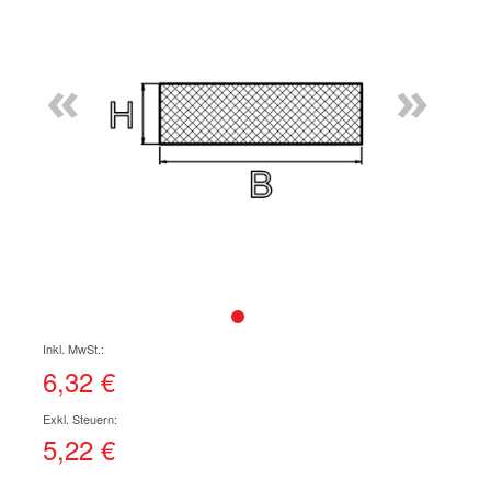
Ende
der
Bildgalerie
«
»
springen
Zum
Anfang
der
6,32 €
Bildgalerie
springen
5,22 €