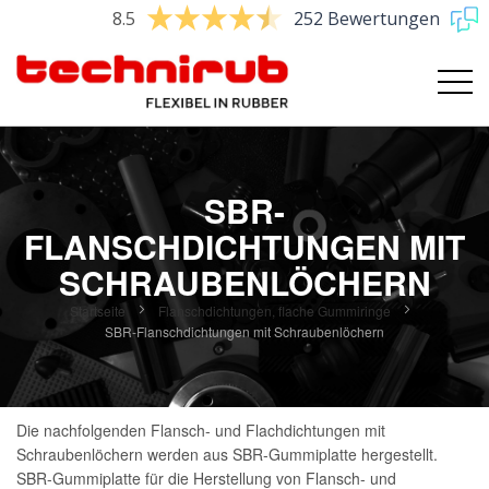
8.5
252 Bewertungen
SBR-
FLANSCHDICHTUNGEN MIT
SCHRAUBENLÖCHERN
Startseite
Flanschdichtungen, flache Gummiringe
SBR-Flanschdichtungen mit Schraubenlöchern
Die nachfolgenden Flansch- und Flachdichtungen mit
Schraubenlöchern werden aus SBR-Gummiplatte hergestellt.
SBR-Gummiplatte für die Herstellung von Flansch- und