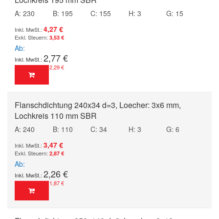
A: 230
B: 195
C: 155
H: 3
G: 15
4,27 €
3,53 €
Ab
2,77 €
2,29 €
Flanschdichtung 240x34 d=3, Loecher: 3x6 mm,
Lochkreis 110 mm SBR
A: 240
B: 110
C: 34
H: 3
G: 6
3,47 €
2,87 €
Ab
2,26 €
1,87 €