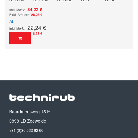
34,22 €
28,28 €
Ab
22,24 €
18,38 €
Baardmeesweg 15 E
3898 LD Zeewolde
+31 (0)36 523 62 66