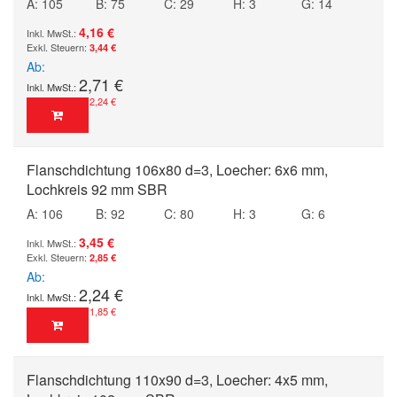
A: 105
B: 75
C: 29
H: 3
G: 14
4,16 €
3,44 €
Ab
2,71 €
2,24 €
Flanschdichtung 106x80 d=3, Loecher: 6x6 mm,
Lochkreis 92 mm SBR
A: 106
B: 92
C: 80
H: 3
G: 6
3,45 €
2,85 €
Ab
2,24 €
1,85 €
Flanschdichtung 110x90 d=3, Loecher: 4x5 mm,