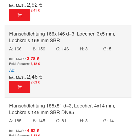
2,92 €
2,41 €
Flanschdichtung 166x146 d=3, Loecher: 3x5 mm,
Lochkreis 156 mm SBR
A: 166
B: 156
C: 146
H: 3
G: 5
3,78 €
3,12 €
Ab
2,46 €
2,03 €
Flanschdichtung 185x81 d=3, Loecher: 4x14 mm,
Lochkreis 145 mm SBR DN65
A: 185
B: 145
C: 81
H: 3
G: 14
4,62 €
3,82 €