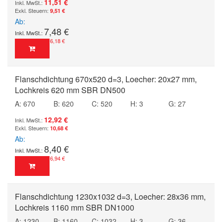
11,51 €
9,51 €
Ab
7,48 €
6,18 €
Flanschdichtung 670x520 d=3, Loecher: 20x27 mm,
Lochkreis 620 mm SBR DN500
A: 670
B: 620
C: 520
H: 3
G: 27
12,92 €
10,68 €
Ab
8,40 €
6,94 €
Flanschdichtung 1230x1032 d=3, Loecher: 28x36 mm,
Lochkreis 1160 mm SBR DN1000
A: 1230
B: 1160
C: 1032
H: 3
G: 36