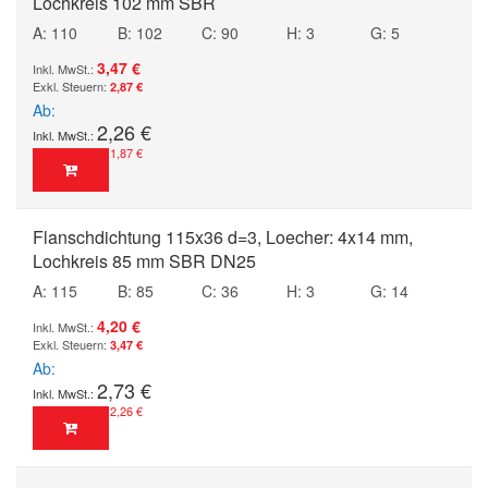
Lochkreis 102 mm SBR
A: 110
B: 102
C: 90
H: 3
G: 5
3,47 €
2,87 €
Ab
2,26 €
1,87 €
Flanschdichtung 115x36 d=3, Loecher: 4x14 mm,
Lochkreis 85 mm SBR DN25
A: 115
B: 85
C: 36
H: 3
G: 14
4,20 €
3,47 €
Ab
2,73 €
2,26 €