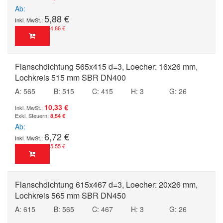
Ab
5,88 €
4,86 €
Flanschdichtung 565x415 d=3, Loecher: 16x26 mm,
Lochkreis 515 mm SBR DN400
A: 565
B: 515
C: 415
H: 3
G: 26
10,33 €
8,54 €
Ab
6,72 €
5,55 €
Flanschdichtung 615x467 d=3, Loecher: 20x26 mm,
Lochkreis 565 mm SBR DN450
A: 615
B: 565
C: 467
H: 3
G: 26