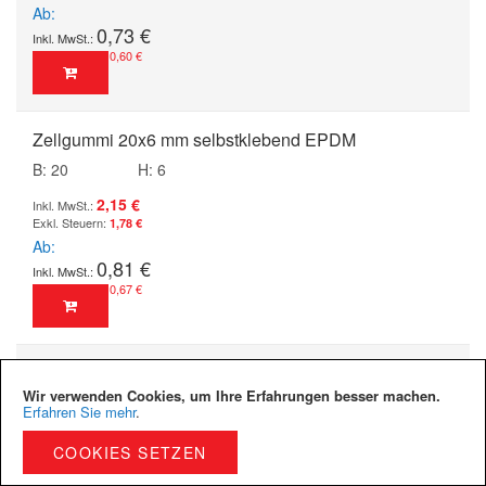
Ab
0,73 €
0,60 €
Zellgummi 20x6 mm selbstklebend EPDM
B: 20
H: 6
2,15 €
1,78 €
Ab
0,81 €
0,67 €
Zellgummi 20x8 mm selbstklebend EPDM
Wir verwenden Cookies, um Ihre Erfahrungen besser machen.
B: 20
H: 8
Erfahren Sie mehr
.
2,55 €
COOKIES SETZEN
2,11 €
Ab