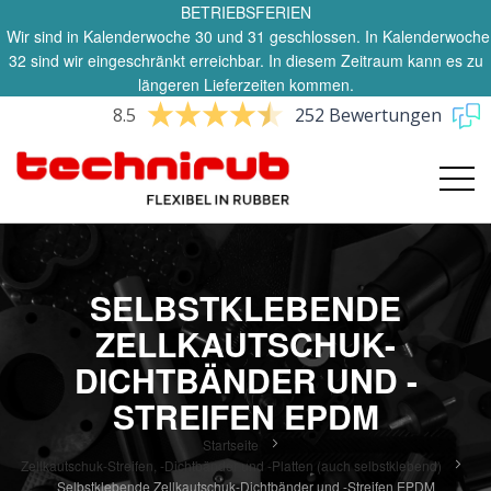
BETRIEBSFERIEN
Wir sind in Kalenderwoche 30 und 31 geschlossen. In Kalenderwoche
32 sind wir eingeschränkt erreichbar. In diesem Zeitraum kann es zu
längeren Lieferzeiten kommen.
8.5
252 Bewertungen
SELBSTKLEBENDE
ZELLKAUTSCHUK-
DICHTBÄNDER UND -
STREIFEN EPDM
Startseite
Zellkautschuk-Streifen, -Dichtbänder und -Platten (auch selbstklebend)
Selbstklebende Zellkautschuk-Dichtbänder und -Streifen EPDM