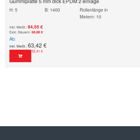
Gummiplatte 5 mm dick EPDM 2 einlage
H: 5
B: 1400
Rollenlänge in
Metern: 10
84,55 €
69,88 €
Ab
63,42 €
52,41 €