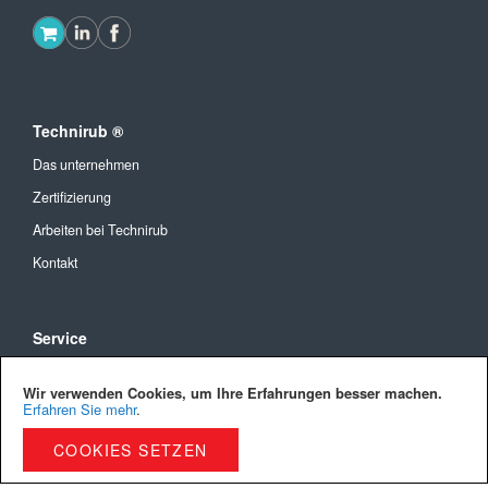
Technirub ®
Das unternehmen
Zertifizierung
Arbeiten bei Technirub
Kontakt
Service
Allgemeine Geschäftsbedingungen
Wir verwenden Cookies, um Ihre Erfahrungen besser machen.
Versandkosten und Lieferung
Erfahren Sie mehr
.
Bezahlmöglichkeiten
COOKIES SETZEN
Privacy Policy