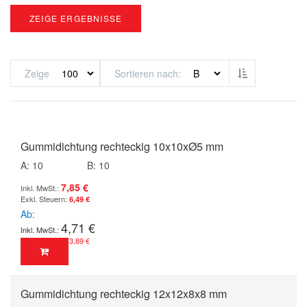
ZEIGE ERGEBNISSE
Absteigend so
Zeige
Sortieren nach
Gummidichtung rechteckig 10x10xØ5 mm
A: 10
B: 10
7,85 €
6,49 €
Ab
4,71 €
3,89 €
Gummidichtung rechteckig 12x12x8x8 mm