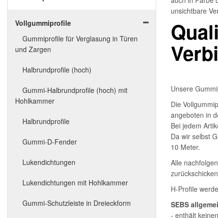
auch in Farbe 
unsichtbare Ve
Qual
Vollgummiprofile
Gummiprofile für Verglasung in Türen
Verb
und Zargen
Halbrundprofile (hoch)
Unsere Gummipr
Gummi-Halbrundprofile (hoch) mit
Hohlkammer
Die Vollgummip
angeboten in d
Halbrundprofile
Bei jedem Arti
Da wir selbst 
Gummi-D-Fender
10 Meter.
Lukendichtungen
Alle nachfolge
zurückschicken
Lukendichtungen mit Hohlkammer
H-Profile werd
Gummi-Schutzleiste in Dreieckform
SEBS allgemei
- enthält keine