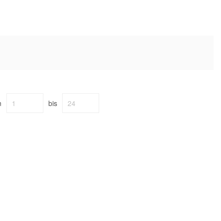
n
bis