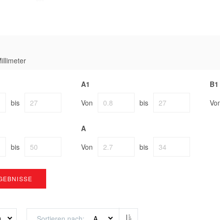
illimeter
A1
B1
bis
Von
bis
Vo
A
bis
Von
bis
GEBNISSE
Absteigend sortieren
Sortieren nach