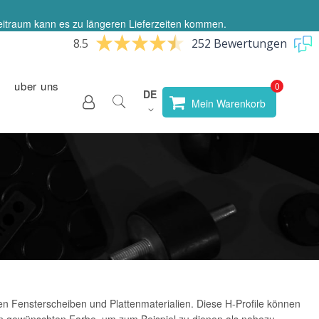
eitraum kann es zu längeren Lieferzeiten kommen.
8.5
252 Bewertungen
uber uns
Sprache
DE
Store
Mein Warenkorb
wählen
n Fensterscheiben und Plattenmaterialien. Diese H-Profile können