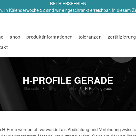
BETRIEBSFERIEN
. In Kalenderwoche 32 sind wir eingeschränkt erreichbar. In diesem Z
me
shop
produktinformationen
toleranzen
zertifizierung
takt
H-PROFILE GERADE
Startseite
Vollgummiprofile
H-Profile gerade
n H-Form werden oft verwendet als Abdichtung und Verbindung zwische