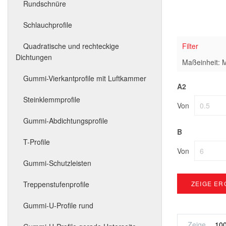
Rundschnüre
Schlauchprofile
Quadratische und rechteckige
Filter
Dichtungen
Maßeinheit: M
Gummi-Vierkantprofile mit Luftkammer
A2
Steinklemmprofile
Von
Gummi-Abdichtungsprofile
B
T-Profile
Von
Gummi-Schutzleisten
Treppenstufenprofile
ZEIGE ER
Gummi-U-Profile rund
Zeige