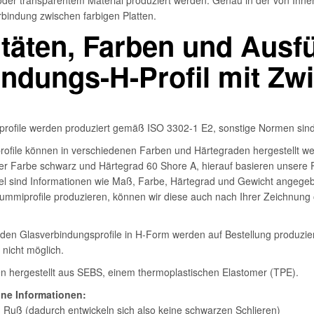
oder transparentem Material produziert werden. Genau in der von Ihn
rbindung zwischen farbigen Platten.
itäten, Farben und Aus
indungs-H-Profil mit Z
ofile werden produziert gemäß ISO 3302-1 E2, sonstige Normen sin
rofile können in verschiedenen Farben und Härtegraden hergestellt we
er Farbe schwarz und Härtegrad 60 Shore A, hierauf basieren unsere P
kel sind Informationen wie Maß, Farbe, Härtegrad und Gewicht angege
Gummiprofile produzieren, können wir diese auch nach Ihrer Zeichnung o
nden Glasverbindungsprofile in H-Form werden auf Bestellung produzi
 nicht möglich.
en hergestellt aus SEBS, einem thermoplastischen Elastomer (TPE).
ne Informationen:
n Ruß (dadurch entwickeln sich also keine schwarzen Schlieren)