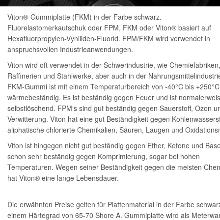
Viton®-Gummiplatte (FKM) in der Farbe schwarz.
Fluorelastomerkautschuk oder FPM, FKM oder Viton® basiert auf
Hexafluorpropylen-Vyniliden-Fluorid. FPM/FKM wird verwendet in
anspruchsvollen Industrieanwendungen.
Viton wird oft verwendet in der Schwerindustrie, wie Chemiefabriken
Raffinerien und Stahlwerke, aber auch in der Nahrungsmittelindustri
FKM-Gummi ist mit einem Temperaturbereich von -40°C bis +250°C
wärmebeständig. Es ist beständig gegen Feuer und ist normalerwei
selbstlöschend. FPM‘s sind gut beständig gegen Sauerstoff, Ozon u
Verwitterung. Viton hat eine gut Beständigkeit gegen Kohlenwasserst
aliphatische chlorierte Chemikalien, Säuren, Laugen und Oxidationsm
Viton ist hingegen nicht gut beständig gegen Ether, Ketone und Bas
schon sehr beständig gegen Komprimierung, sogar bei hohen
Temperaturen. Wegen seiner Beständigkeit gegen die meisten Chem
hat Viton® eine lange Lebensdauer.
Die erwähnten Preise gelten für Plattenmaterial in der Farbe schwar
einem Härtegrad von 65-70 Shore A. Gummiplatte wird als Meterwa