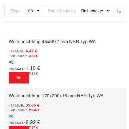
Abst
Zeige
Sortieren nach
Wellendichtring 45x56x7 mm NBR Typ WA
4,42 €
3,65 €
Ab
1,10 €
0,91 €
Wellendichtring 170x200x16 mm NBR Typ WA
35,65 €
29,46 €
Ab
8,92 €
7,37 €