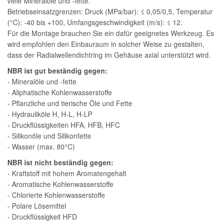
viele Mineralöle und -fette.
Betriebseinsatzgrenzen: Druck (MPa/bar): ≤ 0,05/0,5, Temperatur
(°C): -40 bis +100, Umfangsgeschwindigkeit (m/s): ≤ 12.
Für die Montage brauchen Sie ein dafür geeignetes Werkzeug. Es
wird empfohlen den Einbauraum in solcher Weise zu gestalten,
dass der Radialwellendichtring im Gehäuse axial unterstützt wird.
NBR ist gut beständig gegen:
- Mineralöle und -fette
- Aliphatische Kohlenwasserstoffe
- Pflanzliche und tierische Öle und Fette
- Hydrauliköle H, H-L, H-LP
- Druckflüssigkeiten HFA, HFB, HFC
- Silikonöle und Silikonfette
- Wasser (max. 80°C)
NBR ist nicht beständig gegen:
- Kraftstoff mit hohem Aromatengehalt
- Aromatische Kohlenwasserstoffe
- Chlorierte Kohlenwasserstoffe
- Polare Lösemittel
- Druckflüssigkeit HFD