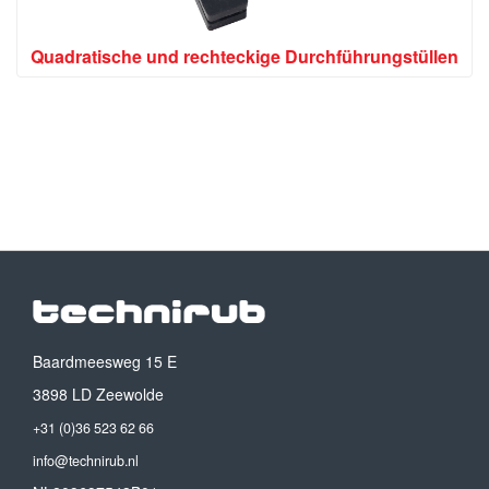
Quadratische und rechteckige Durchführungstüllen
Baardmeesweg 15 E
3898 LD Zeewolde
+31 (0)36 523 62 66
info@technirub.nl