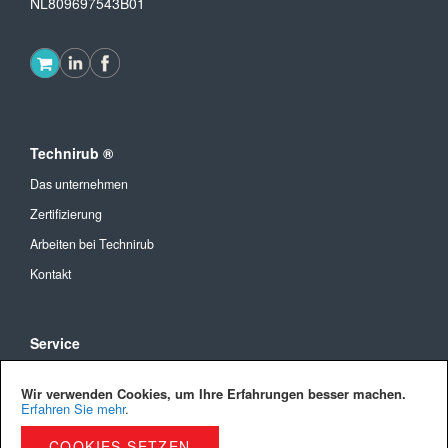
NL809697543B01
Technirub ®
Das unternehmen
Zertifizierung
Arbeiten bei Technirub
Kontakt
Service
Allgemeine Geschäftsbedingungen
Wir verwenden Cookies, um Ihre Erfahrungen besser machen.
Versandkosten und Lieferung
Erfahren Sie mehr
.
Bezahlmöglichkeiten
COOKIES SETZEN