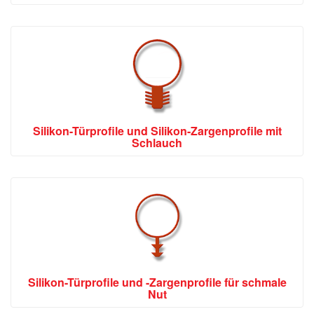
Silikon-Türprofile und Silikon-Zargenprofile mit
Schlauch
Silikon-Türprofile und -Zargenprofile für schmale
Nut