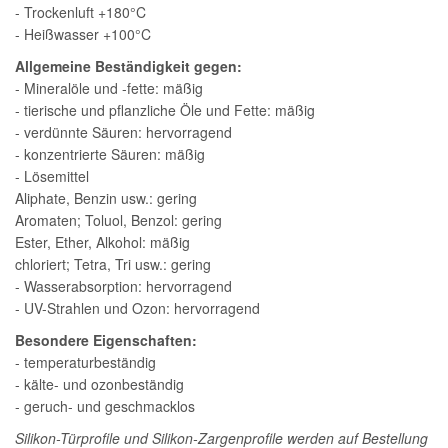
- Trockenluft +180°C
- Heißwasser +100°C
Allgemeine Beständigkeit gegen:
- Mineralöle und -fette: mäßig
- tierische und pflanzliche Öle und Fette: mäßig
- verdünnte Säuren: hervorragend
- konzentrierte Säuren: mäßig
- Lösemittel
Aliphate, Benzin usw.: gering
Aromaten; Toluol, Benzol: gering
Ester, Ether, Alkohol: mäßig
chloriert; Tetra, Tri usw.: gering
- Wasserabsorption: hervorragend
- UV-Strahlen und Ozon: hervorragend
Besondere Eigenschaften:
- temperaturbeständig
- kälte- und ozonbeständig
- geruch- und geschmacklos
Silikon-Türprofile und Silikon-Zargenprofile werden auf Bestellung