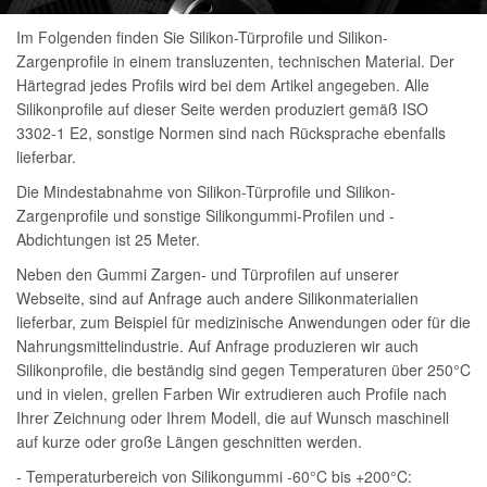
Im Folgenden finden Sie Silikon-Türprofile und Silikon-
Zargenprofile in einem transluzenten, technischen Material. Der
Härtegrad jedes Profils wird bei dem Artikel angegeben. Alle
Silikonprofile auf dieser Seite werden produziert gemäß ISO
3302-1 E2, sonstige Normen sind nach Rücksprache ebenfalls
lieferbar.
Die Mindestabnahme von Silikon-Türprofile und Silikon-
Zargenprofile und sonstige Silikongummi-Profilen und -
Abdichtungen ist 25 Meter.
Neben den Gummi Zargen- und Türprofilen auf unserer
Webseite, sind auf Anfrage auch andere Silikonmaterialien
lieferbar, zum Beispiel für medizinische Anwendungen oder für die
Nahrungsmittelindustrie. Auf Anfrage produzieren wir auch
Silikonprofile, die beständig sind gegen Temperaturen über 250°C
und in vielen, grellen Farben Wir extrudieren auch Profile nach
Ihrer Zeichnung oder Ihrem Modell, die auf Wunsch maschinell
auf kurze oder große Längen geschnitten werden.
- Temperaturbereich von Silikongummi -60°C bis +200°C: